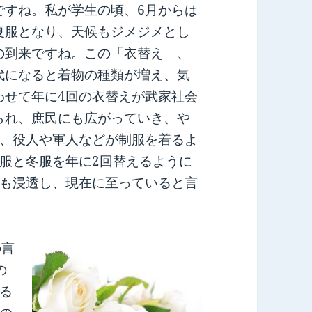
ですね。私が学生の頃、6月からは
夏服となり、天候もジメジメとし
の到来ですね。この「衣替え」、
代になると着物の種類が増え、気
わせて年に4回の衣替えが武家社会
られ、庶民にも広がっていき、や
、役人や軍人などが制服を着るよ
服と冬服を年に2回替えるように
も浸透し、現在に至っていると言
の言
の
る