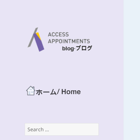
Life x Work balance seminar
Access
Appointments
Blog site
Search
for: