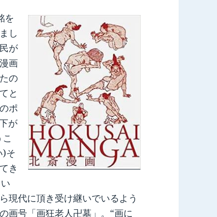
銘を
まし
民が
漫画
たの
てと
のポ
い下が
うこ
)そ
てき
しい
ら現代に頂き受け継いでいるよう
の画号「画狂老人卍墓」。“画に