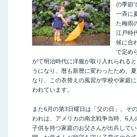
の季節
一斉に
た梅雨
江戸時
候に合
で定め
がて明治時代に洋服が取り入れられると
うになり、暦も新暦に変わったため、夏
なり、この衣替えの風習が学校や家庭に
われています。
また6月の第3日曜日は「父の日」。そ
われは、アメリカの南北戦争当時、6人
子供を持つ家庭のお父さんが出兵してい