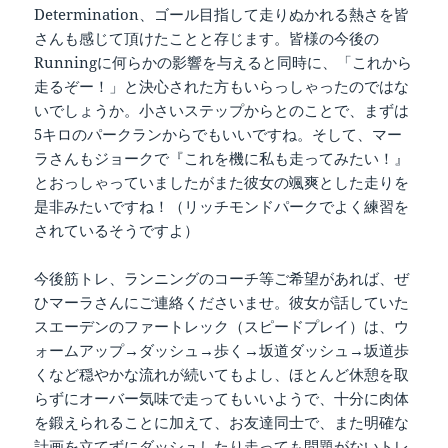
Determination、ゴール目指して走りぬかれる熱さを皆
さんも感じて頂けたことと存じます。皆様の今後の
Runningに何らかの影響を与えると同時に、「これから
走るぞー！」と決心された方もいらっしゃったのではな
いでしょうか。小さいステップからとのことで、まずは
5キロのパークランからでもいいですね。そして、マー
ラさんもジョークで『これを機に私も走ってみたい！』
とおっしゃっていましたがまた彼女の颯爽とした走りを
是非みたいですね！（リッチモンドパークでよく練習を
されているそうですよ）
今後筋トレ、ランニングのコーチ等ご希望があれば、ぜ
ひマーラさんにご連絡くださいませ。彼女が話していた
スエーデンのファートレック（スピードプレイ）は、ウ
ォームアップ→ダッシュ→歩く→坂道ダッシュ→坂道歩
くなど穏やかな流れが続いてもよし、ほとんど休憩を取
らずにオーバー気味で走ってもいいようで、十分に肉体
を鍛えられることに加えて、お友達同士で、また明確な
計画を立てずにダッシュしたり走っても問題がないトレ