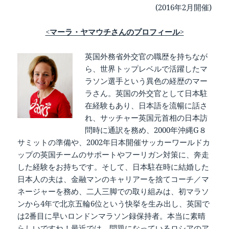
(2016年2月開催)
<マーラ・ヤマウチさんのプロフィール>
英国外務省外交官の職歴を持ちなが
ら、世界トップレベルで活躍したマ
ラソン選手という異色の経歴のマー
ラさん。英国の外交官として日本駐
在経験もあり、日本語を流暢に話さ
れ、サッチャー英国元首相の日本訪
問時に通訳を務め、2000年沖縄G８
サミットの準備や、2002年日本開催サッカーワールドカ
ップの英国チームのサポートやフーリガン対策に、奔走
した経験をお持ちです。そして、日本駐在時に結婚した
日本人の夫は、金融マンのキャリアーを捨てコーチ／マ
ネージャーを務め、二人三脚での取り組みは、初マラソ
ンから4年で北京五輪6位という快挙を生み出し、英国で
は2番目に早いロンドンマラソン録保持者。本当に素晴
らしいですね！最近では、問題になっているロシアのア