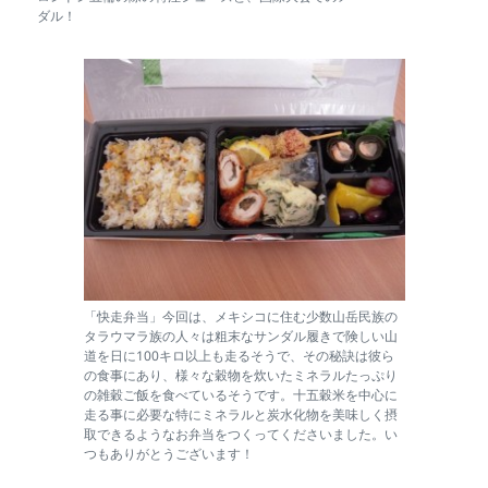
ダル！
「快走弁当」今回は、メキシコに住む少数山岳民族の
タラウマラ族の人々は粗末なサンダル履きで険しい山
道を日に100キロ以上も走るそうで、その秘訣は彼ら
の食事にあり、様々な穀物を炊いたミネラルたっぷり
の雑穀ご飯を食べているそうです。十五穀米を中心に
走る事に必要な特にミネラルと炭水化物を美味しく摂
取できるようなお弁当をつくってくださいました。い
つもありがとうございます！