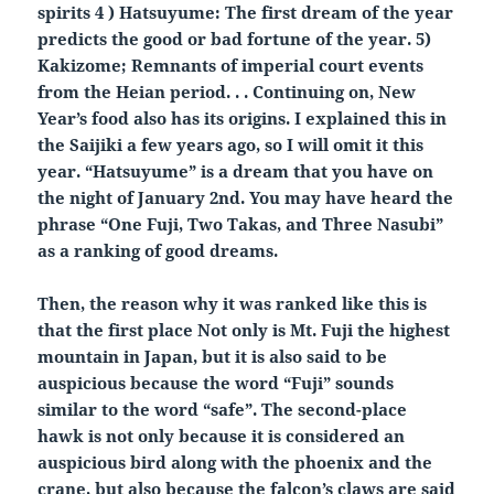
spirits 4 ) Hatsuyume: The first dream of the year
predicts the good or bad fortune of the year. 5)
Kakizome; Remnants of imperial court events
from the Heian period. . . Continuing on, New
Year’s food also has its origins. I explained this in
the Saijiki a few years ago, so I will omit it this
year. “Hatsuyume” is a dream that you have on
the night of January 2nd. You may have heard the
phrase “One Fuji, Two Takas, and Three Nasubi”
as a ranking of good dreams.
Then, the reason why it was ranked like this is
that the first place Not only is Mt. Fuji the highest
mountain in Japan, but it is also said to be
auspicious because the word “Fuji” sounds
similar to the word “safe”. The second-place
hawk is not only because it is considered an
auspicious bird along with the phoenix and the
crane, but also because the falcon’s claws are said