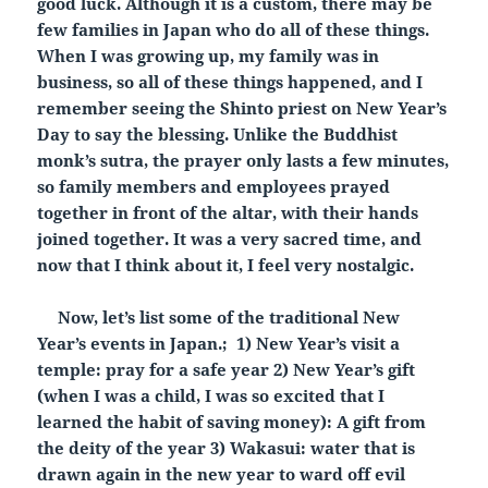
good luck. Although it is a custom, there may be
few families in Japan who do all of these things.
When I was growing up, my family was in
business, so all of these things happened, and I
remember seeing the Shinto priest on New Year’s
Day to say the blessing. Unlike the Buddhist
monk’s sutra, the prayer only lasts a few minutes,
so family members and employees prayed
together in front of the altar, with their hands
joined together. It was a very sacred time, and
now that I think about it, I feel very nostalgic.
Now, let’s list some of the traditional New
Year’s events in Japan.; 1) New Year’s visit a
temple: pray for a safe year 2) New Year’s gift
(when I was a child, I was so excited that I
learned the habit of saving money): A gift from
the deity of the year 3) Wakasui: water that is
drawn again in the new year to ward off evil