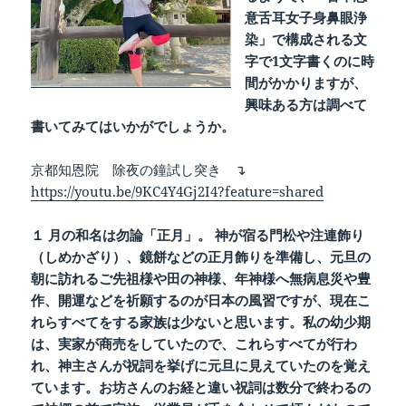
意舌耳女子身鼻眼浄
染」で構成される文
字で1文字書くのに時
間がかかりますが、
興味ある方は調べて
書いてみてはいかがでしょうか。
京都知恩院 除夜の鐘試し突き ↴
https://youtu.be/9KC4Y4Gj2I4?feature=shared
１ 月の和名は勿論「正月」。 神が宿る門松や注連飾り
（しめかざり）、鏡餅などの正月飾りを準備し、元旦の
朝に訪れるご先祖様や田の神様、年神様へ無病息災や豊
作、開運などを祈願するのが日本の風習ですが、現在こ
れらすべてをする家族は少ないと思います。私の幼少期
は、実家が商売をしていたので、これらすべてが行わ
れ、神主さんが祝詞を挙げに元旦に見えていたのを覚え
ています。お坊さんのお経と違い祝詞は数分で終わるの