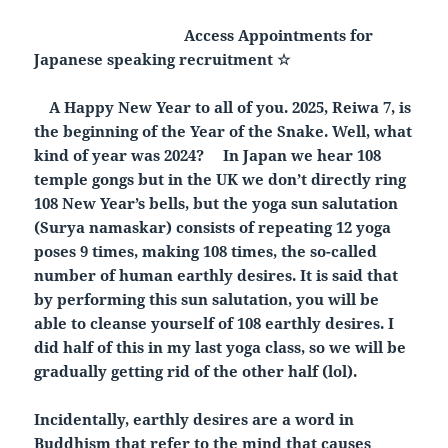
Access Appointments for
Japanese speaking recruitment ☆
A Happy New Year to all of you. 2025, Reiwa 7, is
the beginning of the Year of the Snake. Well, what
kind of year was 2024? In Japan we hear 108
temple gongs but in the UK we don’t directly ring
108 New Year’s bells, but the yoga sun salutation
(Surya namaskar) consists of repeating 12 yoga
poses 9 times, making 108 times, the so-called
number of human earthly desires. It is said that
by performing this sun salutation, you will be
able to cleanse yourself of 108 earthly desires. I
did half of this in my last yoga class, so we will be
gradually getting rid of the other half (lol).
Incidentally, earthly desires are a word in
Buddhism that refer to the mind that causes