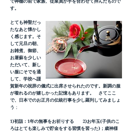
で神棚の前で家族、従業員が手を合わせて拝んだもので
す。
とても神聖だっ
たなあと懐かし
く感じます。そ
して元旦の朝、
お雑煮、御節、
お屠蘇を少しい
ただいて、新し
い服にそでを通
して、学校へ謹
賀新年の祝辞の儀式に出席させられたのです。新調の服
が着れるのが嬉しかった記憶もあります。 さてここ
で、日本でのお正月の伝統行事を少し羅列してみましょ
う
；
1)初詣：1年の無事をお祈りする 2)お年玉(子供のこ
ろはとても楽しみで貯金をする習慣を習った)；歳神様