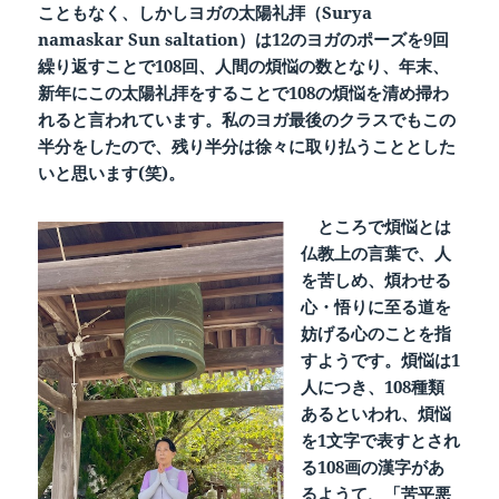
こともなく、しかしヨガの太陽礼拝（Surya
namaskar Sun saltation）は12のヨガのポーズを9回
繰り返すことで108回、人間の煩悩の数となり、年末、
新年にこの太陽礼拝をすることで108の煩悩を清め掃わ
れると言われています。私のヨガ最後のクラスでもこの
半分をしたので、残り半分は徐々に取り払うこととした
いと思います(笑)。
ところで煩悩とは
仏教上の言葉で、人
を苦しめ、煩わせる
心・悟りに至る道を
妨げる心のことを指
すようです。煩悩は
1
人につき、108種類
あるといわれ、煩悩
を1文字で表すとされ
る108画の漢字があ
るようて、「苦平悪