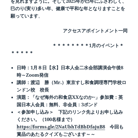
を見れますように。そして2025年が巳年にふさわしく、
巳のり(実り)多い年、健康で平和な年となりますことを
願っています
。
アクセスアポイントメント一同
＊＊＊＊＊＊＊＊1月のイベント＊
＊＊＊＊＊
日時：
1月８日【水】日本人会二水会部講演会午後8
時～Zoom発信
講師：渡辺 勝（
Mr.）東京すし和食調理専門学校ロ
ンドン校 校長
演題：「なぜ海外の和食店
XXなのか~」参加費：英
国日本人会員：無料、非会員：3ポンド
＜参加申し込み＞ 下記のリンク先よりお申し込み
ください。（100名様まで）
https://forms.gle/2NaUbhTdBbDfajuB8
今回も
賞品のあたるクイズもございます～～