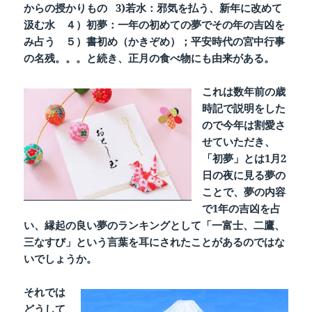
からの授かりもの 3)若水：邪気を払う、新年に改めて
汲む水 ４）初夢：一年の初めての夢でその年の吉凶を
み占う ５）書初め（かきぞめ）；平安時代の宮中行事
の名残。。。と続き、正月の食べ物にも由来がある。
これは数年前の歳
時記で説明をした
ので今年は割愛さ
せていただき、
「初夢」とは1月2
日の夜に見る夢の
ことで、夢の内容
で1年の吉凶を占
い、縁起の良い夢のランキングとして「一富士、二鷹、
三なすび」という言葉を耳にされたことがあるのではな
いでしょうか。
それでは
どうして