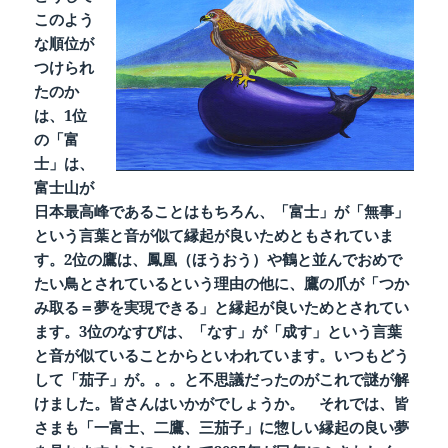
このよう
な順位が
つけられ
たのか
は、1位
の「富
士」は、
富士山が
日本最高峰であることはもちろん、「富士」が「無事」
という言葉と音が似て縁起が良いためともされていま
す。2位の鷹は、鳳凰（ほうおう）や鶴と並んでおめで
たい鳥とされているという理由の他に、鷹の爪が「つか
み取る＝夢を実現できる」と縁起が良いためとされてい
ます。3位のなすびは、「なす」が「成す」という言葉
と音が似ていることからといわれています。いつもどう
して「茄子」が。。。と不思議だったのがこれで謎が解
けました。皆さんはいかがでしょうか。 それでは、皆
さまも「一富士、二鷹、三茄子」に惣しい縁起の良い夢