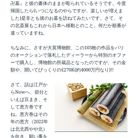
卍墓』と彼の書体のままが彫られているそうです。今度
帰国したら(いつになるのやらですが、楽しいが増えま
した)是非とも彼のお墓を訪ねてみたいです。さて、そ
の北斎展もこれから日本へ移動とのこと。何だか順番が
違っていますね。
ちなみに、さすが大英博物館、この103枚の作品をパリ
のオークションで落札したディーラーから特別のオファ
ーで購入し、博物館の所蔵品となったのですが、その金
額や、聞いてびっくりの£270K(約4000万円なり)!!
さて、話は江戸か
らNowへ、節分と
いえば豆まき、そ
して恵方巻です
ね。恵方巻はその
年の恵方（2022年
は北北西やや北）
を向き、願い事を