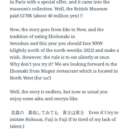
in Paris with a special offer, and it came into the
museum’s collection. Well, the British Museum
paid £270K (about 40 million yen) !!
Now, the story goes from Edo to Now, and the
tradition of eating Ehohmaki in
Setsubun and this year you should face NNW
(slightly north of the north-west)in 2022) and make a
wish. However, the rule is to eat silently at once.
Why don’t you try it? We are looking forward to the
Ehomaki from Mugen restaurant which is located in
North West (for us!)
Well, the story is endless, but now as usual you
enjoy some aiku and senryu-like.
北斎の 真似してみても 富士は富士 Even if I try to
imitate Hokusai, Fuji is Fuji (I’m tired of my lack of
talent.)