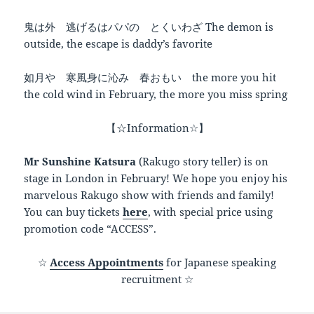
鬼は外 逃げるはパパの とくいわざ The demon is
outside, the escape is daddy’s favorite
如月や 寒風身に沁み 春おもい the more you hit
the cold wind in February, the more you miss spring
【☆Information☆】
Mr Sunshine Katsura
(Rakugo story teller) is on
stage in London in February! We hope you enjoy his
marvelous Rakugo show with friends and family!
You can buy tickets
here
, with special price using
promotion code “ACCESS”.
☆
Access Appointments
for Japanese speaking
recruitment ☆