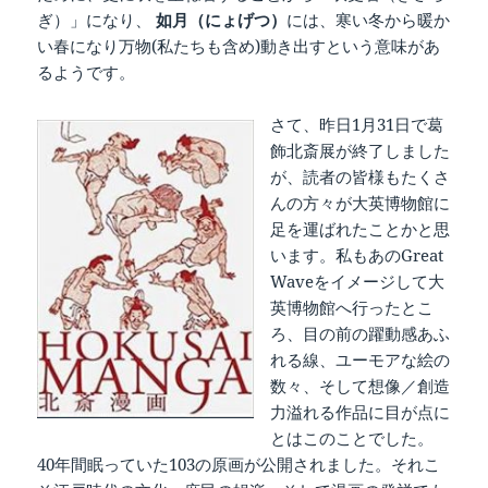
ぎ）」になり、
如月（にょげつ）
には、寒い冬から暖か
い春になり万物(私たちも含め)動き出すという意味があ
るようです。
さて、昨日1月31日で葛
飾北斎展が終了しました
が、読者の皆様もたくさ
んの方々が大英博物館に
足を運ばれたことかと思
います。私もあのGreat
Waveをイメージして大
英博物館へ行ったとこ
ろ、目の前の躍動感あふ
れる線、ユーモアな絵の
数々、そして想像／創造
力溢れる作品に目が点に
とはこのことでした。
40年間眠っていた103の原画が公開されました。それこ