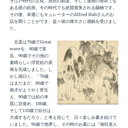
そ江戸時代の文化、庶民の娯楽、そして漫画の発祥でも
ある彼の絵画。今の時代でも絶賛賞美される賜物です。
その後、幸運にもキュレーターのAlfred Haltさんのお
話を聞くことができ、益々彼の偉大さに感銘を受けまし
た。
北斎は70歳でGreat
waveを、80歳で富
岳、90歳でその他の
素晴らしい浮世絵の原
画を完成しました。し
かし彼曰く、「70歳
はまだまだ、80歳で
画才がようやく芽生
え、90歳では絵の本
質に目覚め、100歳、
そして110歳で自分は
大成するだろう」と考え信じて、日々楽しみ書き続けて
いました。96歳で他界し、その時のお墓には『画狂老人