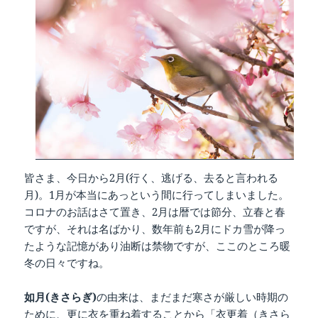
皆さま、今日から2月(行く、逃げる、去ると言われる
月)。1月が本当にあっという間に行ってしまいました。
コロナのお話はさて置き、2月は暦では節分、立春と春
ですが、それは名ばかり、数年前も2月にドカ雪が降っ
たような記憶があり油断は禁物ですが、ここのところ暖
冬の日々ですね。
如月(きさらぎ)
の由来は、まだまだ寒さが厳しい時期の
ために、更に衣を重ね着することから「衣更着（きさら