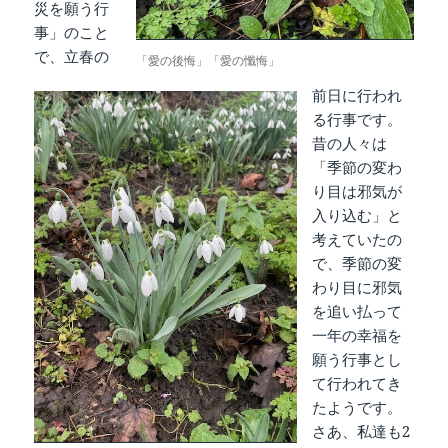
災を願う行
事」のこと
で、立春の
「愛の後悔」「愛の懺悔」
前日に行われ
る行事です。
昔の人々は
「季節の変わ
り目は邪気が
入り込む」と
考えていたの
で、季節の変
わり目に邪気
を追い払って
一年の幸福を
願う行事とし
て行われてき
たようです。
さあ、私達も2