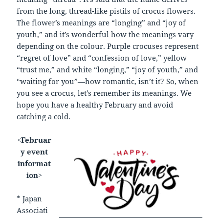
from the long, thread-like pistils of crocus flowers.
The flower’s meanings are “longing” and “joy of
youth,” and it’s wonderful how the meanings vary
depending on the colour. Purple crocuses represent
“regret of love” and “confession of love,” yellow
“trust me,” and white “longing,” “joy of youth,” and
“waiting for you”—how romantic, isn’t it? So, when
you see a crocus, let’s remember its meanings. We
hope you have a healthy February and avoid
catching a cold.
<Februar
y event
informat
ion>
* Japan
Associati