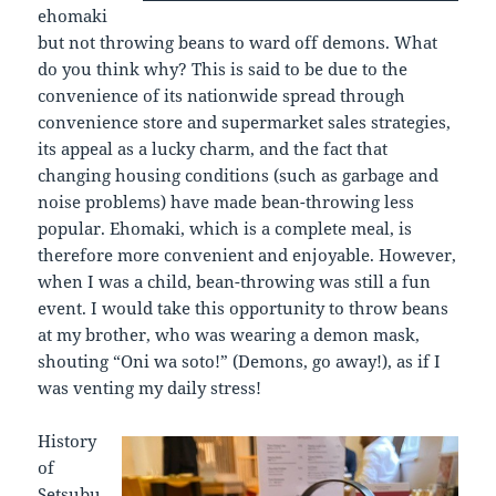
ehomaki
but not throwing beans to ward off demons. What
do you think why? This is said to be due to the
convenience of its nationwide spread through
convenience store and supermarket sales strategies,
its appeal as a lucky charm, and the fact that
changing housing conditions (such as garbage and
noise problems) have made bean-throwing less
popular. Ehomaki, which is a complete meal, is
therefore more convenient and enjoyable. However,
when I was a child, bean-throwing was still a fun
event. I would take this opportunity to throw beans
at my brother, who was wearing a demon mask,
shouting “Oni wa soto!” (Demons, go away!), as if I
was venting my daily stress!
History
of
Setsubu