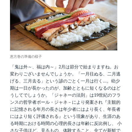
恵方巻の準備の様子
「鬼は外～、福は内～」2月は節分で始まりますね。お
変わりございませんでしょうか。「一月往ぬる、二月逃
げる、三月去る」という諺のごとく一月は行く…。幼少
期は一日が長かったのが、加齢とともに短くなるのはど
うしてでしょうか。「ジャネーの法則」は19世紀のフラ
ンスの哲学者ポール・ジャネ－により発案され『主観的
に記憶される年月の長さは年少者にはより長く、年長者
にはより短く評価される』という現象があり、生涯のあ
る時期における時間の心理的長さは年齢に反比例し、 小
さな子供ほど、見るもの、体験すること、全てが新鮮で