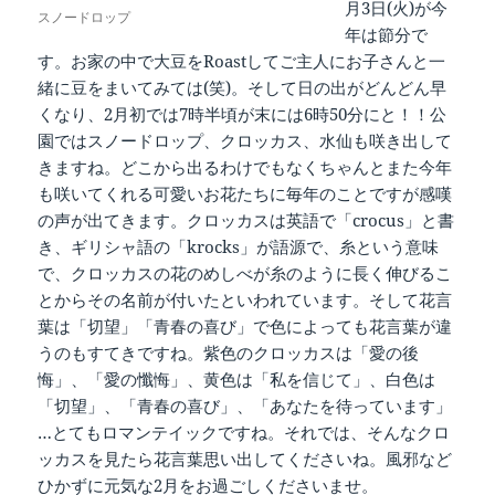
月3日(火)が今
スノードロップ
年は節分で
す。お家の中で大豆をRoastしてご主人にお子さんと一
緒に豆をまいてみては(笑)。そして日の出がどんどん早
くなり、2月初では7時半頃が末には6時50分にと！！公
園ではスノードロップ、クロッカス、水仙も咲き出して
きますね。どこから出るわけでもなくちゃんとまた今年
も咲いてくれる可愛いお花たちに毎年のことですが感嘆
の声が出てきます。クロッカスは英語で「crocus」と書
き、ギリシャ語の「krocks」が語源で、糸という意味
で、クロッカスの花のめしべが糸のように長く伸びるこ
とからその名前が付いたといわれています。そして花言
葉は「切望」「青春の喜び」で色によっても花言葉が違
うのもすてきですね。紫色のクロッカスは「愛の後
悔」、「愛の懺悔」、黄色は「私を信じて」、白色は
「切望」、「青春の喜び」、「あなたを待っています」
…とてもロマンテイックですね。それでは、そんなクロ
ッカスを見たら花言葉思い出してくださいね。風邪など
ひかずに元気な2月をお過ごしくださいませ。