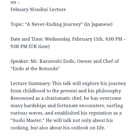
on –
Febuary
Nisuikai
Lecture
Topic: “A Never-Ending Journey” (in Japanese)
Date and Time: Wednesday, February 11th, 8:00 PM –
9:00 PM (UK time)
Speaker: Mr. Kazutoshi Endo, Owner and Chef of
“Endo at the Rotunda”
Lecture Summary: This talk will explore his journey
from childhood to the present and his philosophy.
Renowned as a charismatic chef, he has overcome
many hardships and fortunate encounters, surfing
various waves, and established his reputation as a
“Sushi Master.” He will talk not only about his
cooking, but also about his outlook on life.