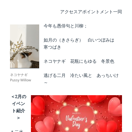
アクセスアポイントメント一同
今年も愚俳句と川柳；
如月の（きさらぎ） 白いつぼみは
寒つばき
ネコヤナギ 花瓶にもゆる 冬景色
ネコヤナギ
逃げる二月 冷たい風と あっちいけ
Pussy Willow
～
＜2月の
イベン
ト紹介
＞
＊二水