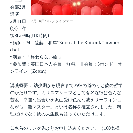
会部2月
講演
2月11日
2月14日バレンタインデー
(水) 午
後8時~9時(UK時間)
• 講師：Mr. 遠藤 和年“Endo at the Rotunda” owner
chef
• 演題：「終わらない旅 」
• 参加費：英国日本人会員：無料、非会員：3ポンド オ
ンライン（Zoom）
講演概要： 幼少期から現在までの彼の道のりと彼の哲学
のかたりです。カリスマシェフとして有名な彼は色んな
苦境、幸運な出会いを沢山受け色んな波をサーフィンし
ながら「鮨マスター」という名称を確立されました。料
理だけでなく彼の人生観も語っていただけます。
こちら
のリンク先よりお申し込みください。（100名様