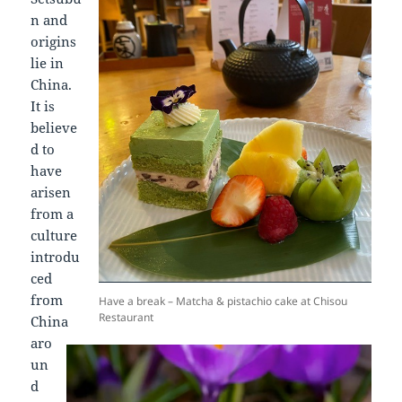
n and
origins
lie in
China.
It is
believe
d to
have
arisen
from a
culture
introdu
ced
from
Have a break – Matcha & pistachio cake at Chisou
Restaurant
China
aro
un
d