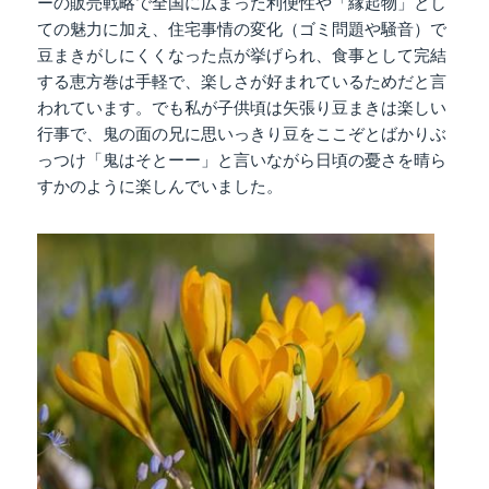
ーの販売戦略で全国に広まった利便性や「縁起物」とし
ての魅力に加え、住宅事情の変化（ゴミ問題や騒音）で
豆まきがしにくくなった点が挙げられ、食事として完結
する恵方巻は手軽で、楽しさが好まれているためだと言
われています。でも私が子供頃は矢張り豆まきは楽しい
行事で、鬼の面の兄に思いっきり豆をここぞとばかりぶ
っつけ「鬼はそとーー」と言いながら日頃の憂さを晴ら
すかのように楽しんでいました。