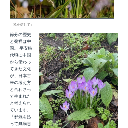
「私を信じて」
節分の歴史
と発祥は中
国。 平安時
代頃に中国
から伝わっ
てきた文化
が、日本古
来の考え方
と合わさっ
て生まれた
と考えられ
ています。
「邪気を払
って無病息