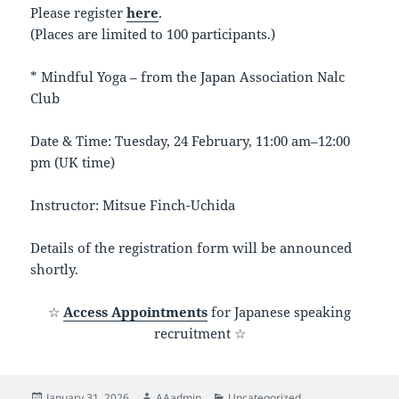
Please register
here
.
(Places are limited to 100 participants.)
* Mindful Yoga – from the Japan Association Nalc
Club
Date & Time: Tuesday, 24 February, 11:00 am–12:00
pm (UK time)
Instructor: Mitsue Finch-Uchida
Details of the registration form will be announced
shortly.
☆
Access Appointments
for Japanese speaking
recruitment ☆
Posted
Author
Categories
January 31, 2026
AAadmin
Uncategorized