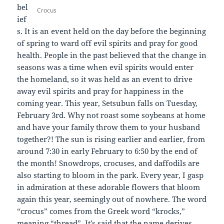
bel
Crocus
ief
s. It is an event held on the day before the beginning
of spring to ward off evil spirits and pray for good
health. People in the past believed that the change in
seasons was a time when evil spirits would enter
the homeland, so it was held as an event to drive
away evil spirits and pray for happiness in the
coming year. This year, Setsubun falls on Tuesday,
February 3rd. Why not roast some soybeans at home
and have your family throw them to your husband
together?! The sun is rising earlier and earlier, from
around 7:30 in early February to 6:50 by the end of
the month! Snowdrops, crocuses, and daffodils are
also starting to bloom in the park. Every year, I gasp
in admiration at these adorable flowers that bloom
again this year, seemingly out of nowhere. The word
“crocus” comes from the Greek word “krocks,”
meaning “thread”. It’s said that the name derives