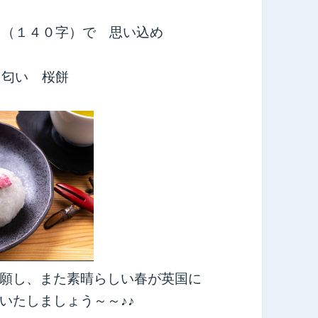
じ（１４０字）で 思い込め
り匂い 桜餅
願し、また素晴らしい春が英国に
満喫いたしましょう～～♪♪