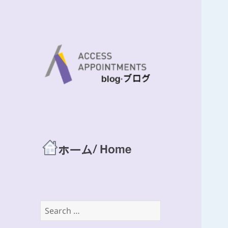
Life x Work balance seminar
Access
Appointments
Blog site
Search
for: