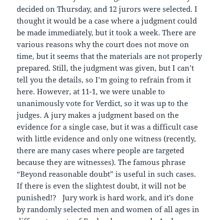
decided on Thursday, and 12 jurors were selected. I
thought it would be a case where a judgment could
be made immediately, but it took a week. There are
various reasons why the court does not move on
time, but it seems that the materials are not properly
prepared. Still, the judgment was given, but I can’t
tell you the details, so I’m going to refrain from it
here. However, at 11-1, we were unable to
unanimously vote for Verdict, so it was up to the
judges. A jury makes a judgment based on the
evidence for a single case, but it was a difficult case
with little evidence and only one witness (recently,
there are many cases where people are targeted
because they are witnesses). The famous phrase
“Beyond reasonable doubt” is useful in such cases.
If there is even the slightest doubt, it will not be
punished!? Jury work is hard work, and it’s done
by randomly selected men and women of all ages in