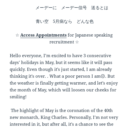
メーデーに メーデー信号 送るとは
青い空 5月病なら どんな色
☆
Access Appointments
for Japanese speaking
recruitment ☆
Hello everyone, I’m excited to have 3 consecutive
days’ holidays in May, but it seems like it will pass
quickly. Even though it’s just started, I am already
thinking it’s over. . What a poor person I am☹. But
the weather is finally getting warmer, and let’s enjoy
the month of May, which will loosen our cheeks for
smiling!
The highlight of May is the coronation of the 40th
new monarch, King Charles. Personally, I’m not very
interested in it, but after all, it’s a chance to see the