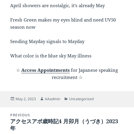
April showers are nostalgic, it’s already May
Fresh Green makes my eyes blind and need UV50
season now
Sending Mayday signals to Mayday
What color is the blue sky May illness
☆
Access Appointments
for Japanese speaking
recruitment ☆
Posted
Author
Categories
May 2, 2023
AAadmin
Uncategorized
on
Post
PREVIOUS
navigation
アクセスアポ歳時記4 月卯月（うづき）2023
Previous
年
post: