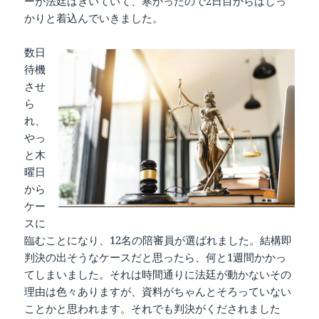
ーが法廷はきいていて、寒かったので2日目からはしっ
かりと着込んでいきました。
数日
待機
させ
ら
れ、
やっ
と木
曜日
から
ケー
スに
臨むことになり、12名の陪審員が選ばれました。結構即
判決の出そうなケースだと思ったら、何と1週間かかっ
てしまいました。それは時間通りに法廷が動かないその
理由は色々ありますが、資料がちゃんとそろっていない
ことかと思われます。それでも判決がくだされました