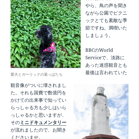
やら、鳥の声を聞き
ながら公園でピクニ
ックとても素敵な季
節ですね。満喫いた
しましょう。
BBCのWorld
Serviceで、淡路に
あった迷惑観音とも
最後は言われていた
愛犬とガーリックの葉っぱたち
観音像がついに壊されまし
た。それも国費で数億円を
かけての出来事で知ってい
らっしゃる方も少しはいら
っしゃるかと思いますが、
その
ミニドキュメンタリー
が流れましたので、お聞き
くださいませ。