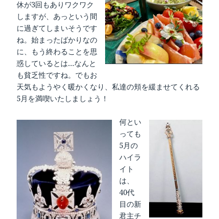
休が3回もありワクワク
しますが、あっという間
に過ぎてしまいそうです
ね。始まったばかりなの
に、もう終わることを思
惑しているとは…なんと
も貧乏性ですね。でもお
天気もようやく暖かくなり、私達の頬を緩ませてくれる
5月を満喫いたしましょう！
何とい
っても
5月の
ハイラ
イト
は、
40代
目の新
君主チ