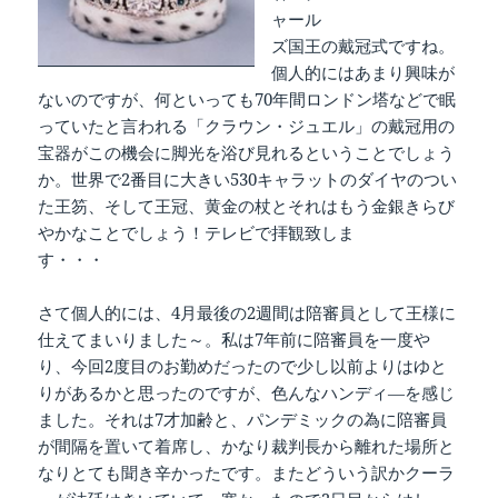
ャール
ズ国王の戴冠式ですね。
個人的にはあまり興味が
ないのですが、何といっても70年間ロンドン塔などで眠
っていたと言われる「クラウン・ジュエル」の戴冠用の
宝器がこの機会に脚光を浴び見れるということでしょう
か。世界で2番目に大きい530キャラットのダイヤのつい
た王笏、そして王冠、黄金の杖とそれはもう金銀きらび
やかなことでしょう！テレビで拝観致しま
す・・・
さて個人的には、4月最後の2週間は陪審員として王様に
仕えてまいりました～。私は7年前に陪審員を一度や
り、今回2度目のお勤めだったので少し以前よりはゆと
りがあるかと思ったのですが、色んなハンディ―を感じ
ました。それは7才加齢と、パンデミックの為に陪審員
が間隔を置いて着席し、かなり裁判長から離れた場所と
なりとても聞き辛かったです。またどういう訳かクーラ