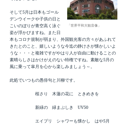
そして5月は日本もゴール
デンウイークや子供の日と
こいのぼりが青空高く泳ぐ
「世界平和大観音像」
姿が浮かびますね。また日
本もコロナ規制が弱まり、外国観光客の方々があふれて
きたとのこと、嬉しいような今迄の静けさが懐かしいよ
うな・・・と複雑ですがやはり人が自由に動けることの
素晴らしさはかけがえのない特権ですね。素敵な5月の
風に乗って皐月を心から楽しみましょう～。
此処でいつもの愚俳句と川柳です。
桜さり 木蓮の花に ときめきを
新緑の 緑まぶしき UV50
エイプリ シャワーも懐かし はや5月