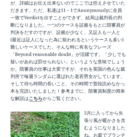
が、詳細はお伝え出来ないのでここでは控えさせていた
だきます。ただ、私達は11－1でAnonymouslyに全員
一致でVerdictを出すことができず、結局は裁判長の判
断になりました。一つのケースを証拠をもとに陪審員が
判決をだすのですが、証拠が少なく、又証人も一人と
(最近は証人になった為に狙われるというケースも多い)
難しいケースでした。そんな時に有名なフレーズ
「Beyond reasonable doubt」が活躍です。「少しでも
疑いがあれば罰せられない」というような意味でしょう
か。陪審員の仕事は大変ですが、それを英国の色んな裁
判所で毎週ランダムに選ばれた老若男女がしています。
そして待ち時間の長いこと、その時間で普段読めなかっ
本を完読いたしました！参考までに、陪審員制度の簡単
な解説は
こちら
からご覧ください。
5月に入ってから矢
張り風が暖かさを含
むようになりました
ね。お庭でブランチ