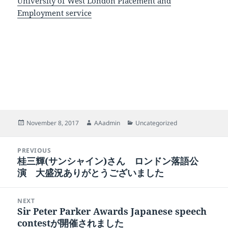
University of West London Placement and
Employment service
Posted
Author
Categories
November 8, 2017
AAadmin
Uncategorized
on
Post
PREVIOUS
navigation
桂三輝(サンシャイン)さん ロンドン落語公
Previous
演 大盛況ありがとうございました
post:
NEXT
Sir Peter Parker Awards Japanese speech
Next
contestが開催されました
post: