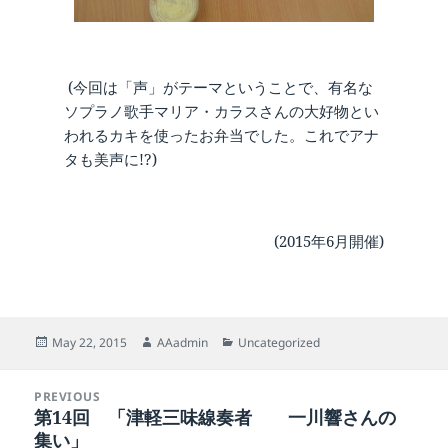
(今回は「声」がテーマということで、有名な
ソプラノ歌手マリア・カラスさんの大好物とい
われるカキを使ったお弁当でした。これでアナ
タも美声に!?)
(2015年6月開催)
Posted
Author
Categories
May 22, 2015
AAadmin
Uncategorized
on
Post
PREVIOUS
navigation
第14回 「津軽三味線奏者 一川響さんの
Previous
集い」
post: